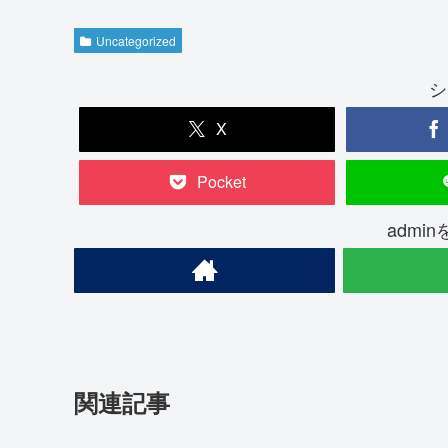
Uncategorized
シ
X
Pocket
admi
関連記事