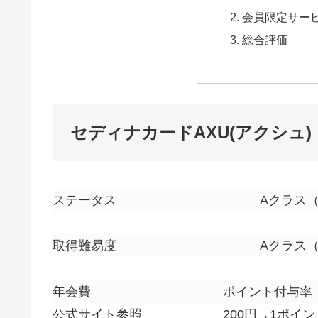
会員限定サー
総合評価
セディナカードAXU(アクシュ)
ステータス
A
クラス
取得難易度
A
クラス
年会費
ポイント付与率
公式サイト参照
200円→1ポイン