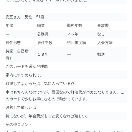
安五さん 男性 51歳
年収
職業
勤務年数
事故歴
―
公務員
２６年
なし
居住形態
居住年数
初回限度額
入会方法
持家（自己所
１９年
―
郵送
有）
このカードを選んだ理由
家内にすすめられて。
取得してよかった点、気に入っている点
車はもちろんなのですが、雪国なので灯油代がバカになりません。こ
のカードで少しお得になるので助かっています。
改善して欲しい点
特にないが、年会費がもっと安くなれば嬉しい。
その他コメント