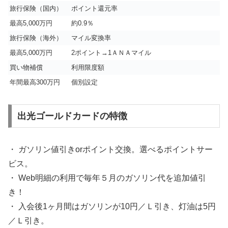
旅行保険（国内）
ポイント還元率
最高5,000万円
約0.9％
旅行保険（海外）
マイル変換率
最高5,000万円
2ポイント→1ＡＮＡマイル
買い物補償
利用限度額
年間最高300万円
個別設定
出光ゴールドカードの特徴
・ ガソリン値引きorポイント交換。
選べるポイントサー
ビス
。
・ Web明細の利用で毎年５月のガソリン代を追加値引
き！
・ 入会後1ヶ月間はガソリンが10円／Ｌ引き、灯油は5円
／Ｌ引き。