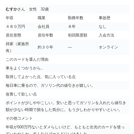
むすか
さん 女性 32歳
年収
職業
勤務年数
事故歴
４８０万円
会社員
８年
なし
居住形態
居住年数
初回限度額
入会方法
持家（家族所
約３０年
―
オンライン
有）
このカードを選んだ理由
車をよくつかうから。
取得してよかった点、気に入っている点
毎日車に乗るので、ガソリン代の値引きが嬉しい。
改善して欲しい点
ポイントが少しややこしい。安いと思ってガソリンを入れたら値引き
額が少ない時期で損をした気分に。もう少しわかりやすいといい。
その他コメント
年収が500万円ないとダメらしいけど、もともと出光のカードを使っ
ていたからか、すんなりゴールドにいけました。