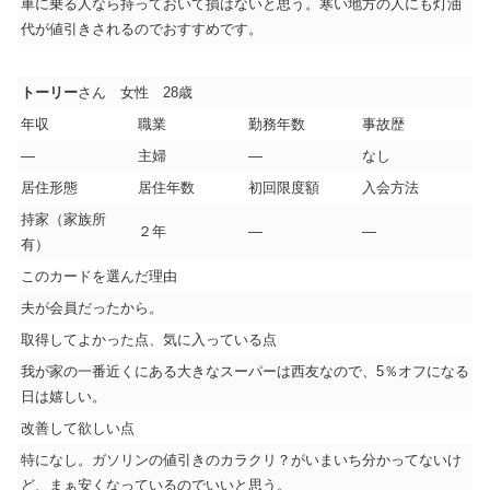
車に乗る人なら持っておいて損はないと思う。寒い地方の人にも灯油
代が値引きされるのでおすすめです。
トーリー
さん 女性 28歳
年収
職業
勤務年数
事故歴
―
主婦
―
なし
居住形態
居住年数
初回限度額
入会方法
持家（家族所
２年
―
―
有）
このカードを選んだ理由
夫が会員だったから。
取得してよかった点、気に入っている点
我が家の一番近くにある大きなスーパーは西友なので、5％オフになる
日は嬉しい。
改善して欲しい点
特になし。ガソリンの値引きのカラクリ？がいまいち分かってないけ
ど、まぁ安くなっているのでいいと思う。