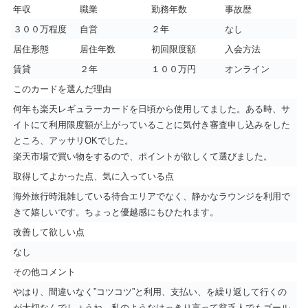
年収
職業
勤務年数
事故歴
３００万程度
自営
２年
なし
居住形態
居住年数
初回限度額
入会方法
賃貸
２年
１００万円
オンライン
このカードを選んだ理由
何年も楽天レギュラーカードを日頃から使用してました。ある時、サ
イトにて利用限度額が上がっていることに気付き審査申し込みをした
ところ、アッサリOKでした。
楽天市場で買い物をするので、ポイントが欲しくて選びました。
取得してよかった点、気に入っている点
海外旅行時混雑している待合エリアでなく、静かなラウンジを利用で
きて嬉しいです。ちょっと優越感にもひたれます。
改善して欲しい点
なし
その他コメント
やはり、間違いなく”コツコツ”と利用、支払い、を繰り返して行くの
が大切なんでしょうね。私のようなはっきり言って貧乏人でもゴール