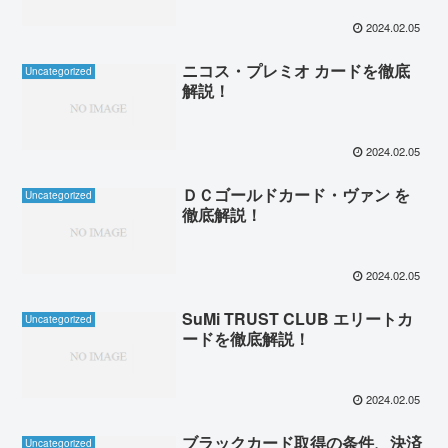
2024.02.05
ニコス・プレミオ カードを徹底
Uncategorized
解説！
2024.02.05
ＤＣゴールドカード・ヴァン を
Uncategorized
徹底解説！
2024.02.05
SuMi TRUST CLUB エリートカ
Uncategorized
ードを徹底解説！
2024.02.05
ブラックカード取得の条件、決済
Uncategorized