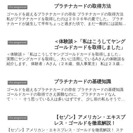
プラチナカードの取得方法
Uncategorized
ゴールドを超えるプラチナカードの存在 プラチナカードの取得方法
私がプラチナカードを取得したのは２００６年の夏でした。 プラチ
ナカードが誕生して半年ちょっと過ぎた頃で、まだ一般的には認知さ
れていませんでした。 そんなある日、ゴールドカードを...
＜体験談＞「私はこうしてヤング
Uncategorized
ゴールドカードを取得しました」
＜体験談＞「私はこうしてヤングゴールドカードを取得しました」
実際にヤングカードを取得し、大いに活用しているAさんの体験談を
紹介します。 体験者：Aさん（２８歳、個人事業主） 私は２３歳の
時から個人事業主として仕事をし、常に５００万円以上の...
プラチナカードの基礎知識
Uncategorized
ゴールドを超えるプラチナカードの存在 プラチナカードの基礎知識
ゴールドカードの取得でさえ困難なのに、 プラチナカードなん
て・・・ そう思っている人は多いはずです。 少し前の私もそうでし
た。 私と同じ年の友人がすでにプラチナカードを持ってい...
【セゾン】アメリカン・エキスプ
Uncategorized
レス・ゴールドを徹底解説！
【セゾン】アメリカン・エキスプレス・ゴールドを徹底解説！ ステ