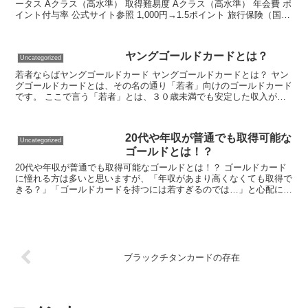
ータス Aクラス（高水準） 取得難易度 Aクラス（高水準） 年会費 ポ
イント付与率 公式サイト参照 1,000円→1.5ポイント 旅行保険（国
内） ポイント還元率 最高5,000...
ヤングゴールドカードとは？
Uncategorized
若者ならばヤングゴールドカード ヤングゴールドカードとは？ ヤン
グゴールドカードとは、その名の通り「若者」向けのゴールドカード
です。 ここで言う「若者」とは、３０歳未満でも安定した収入があ
る人、を指します。 通常のゴールドカードの入会基準は...
20代や年収が普通でも取得可能な
Uncategorized
ゴールドとは！？
20代や年収が普通でも取得可能なゴールドとは！？ ゴールドカード
に憧れる方は多いと思いますが、「年収があまり高くなくても取得で
きる？」「ゴールドカードを持つには若すぎるのでは…」と心配に思
っている方も多いのではないでしょうか。 確かにステイ...
ブラックチタンカードの存在