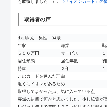
も取得しました！）。
⇒「イオンカード」の
取得者の声
d.a.iさん 男性 34歳
年収
職業
勤
５５０万円
サービス
１
居住形態
居住年数
初
持家
２年
１
このカードを選んだ理由
近くにイオンがあるため
取得してよかった点、気に入っている点
突然の封筒で何かと思いました。少し紙質が
レジット使用で年間１００万位はすぐに超え