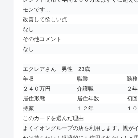
モンです…
改善して欲しい点
なし
その他コメント
なし
エクレアさん 男性 23歳
年収
職業
勤務
２４０万円
介護職
２年
居住形態
居住年数
初回
持家
１２年
１０
このカードを選んだ理由
よくイオングループの店を利用します。親が
かは持ちたい！経済的にも信用されたい！と