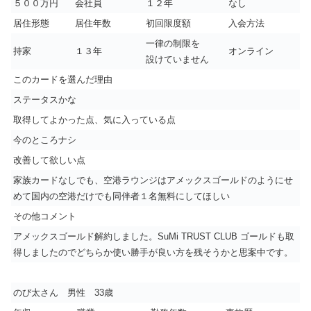
５００万円
会社員
１２年
なし
居住形態
居住年数
初回限度額
入会方法
一律の制限を
持家
１３年
オンライン
設けていません
このカードを選んだ理由
ステータスかな
取得してよかった点、気に入っている点
今のところナシ
改善して欲しい点
家族カードなしでも、空港ラウンジはアメックスゴールドのようにせ
めて国内の空港だけでも同伴者１名無料にしてほしい
その他コメント
アメックスゴールド解約しました。SuMi TRUST CLUB ゴールドも取
得しましたのでどちらか使い勝手が良い方を残そうかと思案中です。
のび太さん 男性 33歳