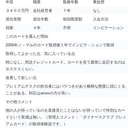
年収
職業
勤務年数
事故歴
３４００万円
会社経営者
７年
なし
居住形態
居住年数
初回限度額
入会方法
持家
４年
不明
インビテーション
このカードを選んだ理由
2006年ノ－マルのカード取得後１年でインビテ－ションで取得
取得してよかった点、気に入っている点
特になし。所詮クレジットカード。カードを見て露骨に反応するのは
ホステスくらい。
改善して欲しい点
プレミアムデスクの担当者にはバラつきがあり横柄な態度に頭にくる
ことがある。対応はamexの方が良い。
その他コメント
他の人が持っているのを直接見たことはないが持っていて特別なカー
ドという実感は無い。（管理人コメント：「ダイナースクラブ プレミ
アムカード」の取得体験談です。）