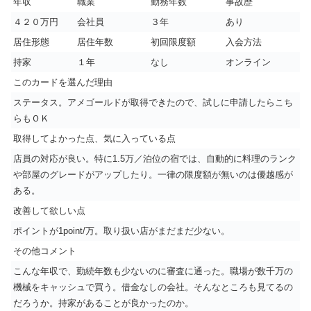
年収
職業
勤務年数
事故歴
４２０万円
会社員
３年
あり
居住形態
居住年数
初回限度額
入会方法
持家
１年
なし
オンライン
このカードを選んだ理由
ステータス。アメゴールドが取得できたので、試しに申請したらこち
らもＯＫ
取得してよかった点、気に入っている点
店員の対応が良い。特に1.5万／泊位の宿では、自動的に料理のランク
や部屋のグレードがアップしたり。一律の限度額が無いのは優越感が
ある。
改善して欲しい点
ポイントが1point/万。取り扱い店がまだまだ少ない。
その他コメント
こんな年収で、勤続年数も少ないのに審査に通った。職場が数千万の
機械をキャッシュで買う。借金なしの会社。そんなところも見てるの
だろうか。持家があることが良かったのか。