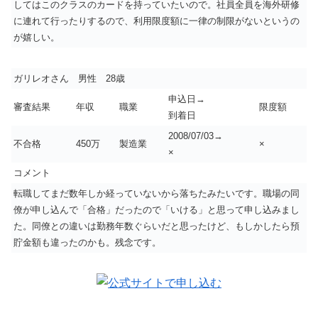
してはこのクラスのカードを持っていたいので。社員全員を海外研修
に連れて行ったりするので、利用限度額に一律の制限がないというの
が嬉しい。
ガリレオさん 男性 28歳
申込日→
審査結果
年収
職業
限度額
到着日
2008/07/03→
不合格
450万
製造業
×
×
コメント
転職してまだ数年しか経っていないから落ちたみたいです。職場の同
僚が申し込んで「合格」だったので「いける」と思って申し込みまし
た。同僚との違いは勤務年数ぐらいだと思ったけど、もしかしたら預
貯金額も違ったのかも。残念です。