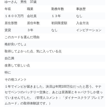
ゆーさん 男性 37歳
年収
職業
勤務年数
事故歴
１８００万円
会社員
１３年
なし
居住形態
居住年数
初回限度額
入会方法
賃貸
３年
なし
インビテーション
このカードを選んだ理由
格好良いでしょ
取得してよかった点、気に入っている点
自己満
改善して欲しい点
特に
その他コメント
１年でインビが届きました。決済は年間100万位だったと思う。ヤナ
セでベンツのバッテリー交換と、あとは居酒屋とキャバクラしか使っ
ていませんでした。（管理人コメント：「ダイナースクラブ プレミア
ムカード」の取得体験談です。）