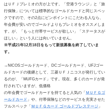
はＵＦＪプレミオの方が上です。「空港ラウンジ」と「旅
行保険」については標準的なゴールドカードと同じスペッ
クですので、その2点にピンポイントにこだわる人なら、
年会費が安いのでゴールドよりもプレミオをオススメしま
す。が、「もっと付帯サービスが欲しい」「ステータスが
ほしい」という人には向いていません。
※平成21年12月18日をもって新規募集を終了していま
す。
→NICOSゴールドカード、DCゴールドカード、UFJゴー
ルドカードの後継として、三菱ＵＦＪニコスが発行してい
るのが、「MUFGカード」です。現在、多くのカードが発
行されていますが、低価格
の年会費でゴールドカードを持てると人気の「
ＭＵＦＧゴ
ールドカード
」や、付帯保険などのサービスを充実させた
フルスペック「
ＭＵＦＧカード ゴールドプレステージ
」