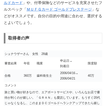
ルドカード
」や、付帯保険などのサービスを充実させたフ
ルスペック「
ＭＵＦＧカード ゴールドプレステージ
」な
どがオススメです。自分の目的や用途に合わせ、選択する
とよいでしょう。
取得者の声
シュナウザーさん 女性 28歳
申込日→
審査結果
年収
職業
限度額
到着日
2006/04/16→
合格
360万
歯科衛生士
40万
2006/04/21
コメント
旅と買い物が好きなので、エアポートサービスや、いろんなお店で優
待が利くのが嬉しい。「ＧＲＡＮ」も愛読しています。もうすぐ20代
じゃなくなるし、このままＤＣゴールドへランクアップできたら嬉し