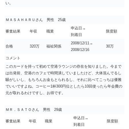
い。
ＭＡＳＡＨＡＲＵさん 男性 25歳
申込日→
審査結果
年収
職業
限度額
到着日
2008/12/11→
合格
320万
福祉関係
30万
2008/12/16
コメント
このカードを持って初めて空港ラウンジの存在を知りました。今まで
は出発前、空港のカフェで時間潰していましたけど、大体混んでるし
騒がしいし、もちろんお金もとられるし、それに比べてこっちは優雅
でいいですよね。コーヒー1杯300円位としたら10回使ったら年会費の
元が取れるわけですし、お得です。
ＭＲ．ＳＡＴＯさん 男性 29歳
申込日→
審査結果
年収
職業
限度額
到着日