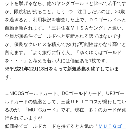
ットを挙げるなら、他のヤングゴールドと比べて若干です
が、限度額が劣ること。もう1つ、注目したいのは、30歳
を過ぎると、利用状況を審査した上で、ＤＣゴールドへと
自動更新されます。「三井住友ＶＩＳＡヤング」と違い、
全員が無条件でゴールドへと更新される訳ではないです
が、優良なクレヒスを積んでおけば可能性はかなり高いと
言えます。「よく旅行に行く人」「ゆくゆくはゴールド
を・・・」と考える若い人には価値ある1枚です。
※平成21年12月18日をもって新規募集を終了していま
す。
→NICOSゴールドカード、DCゴールドカード、UFJゴー
ルドカードの後継として、三菱ＵＦＪニコスが発行してい
るのが、「MUFGカード」です。現在、多くのカードが発
行されていますが、
低価格でゴールドカードを持てると人気の「
ＭＵＦＧゴー