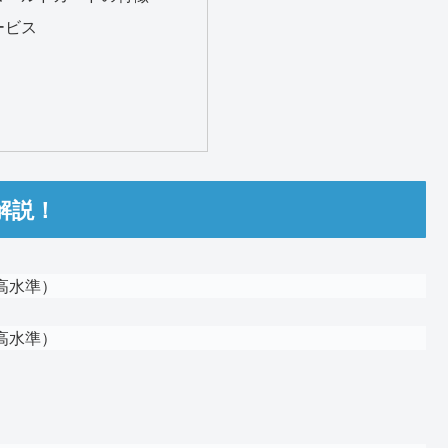
ービス
解説！
高水準）
高水準）