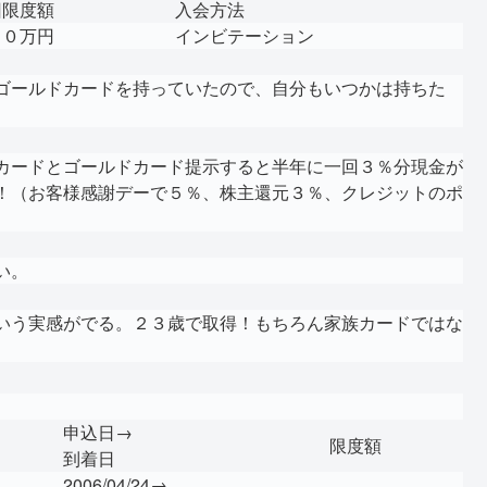
回限度額
入会方法
００万円
インビテーション
ゴールドカードを持っていたので、自分もいつかは持ちた
カードとゴールドカード提示すると半年に一回３％分現金が
！（お客様感謝デーで５％、株主還元３％、クレジットのポ
い。
いう実感がでる。２３歳で取得！もちろん家族カードではな
申込日→
限度額
到着日
2006/04/24→