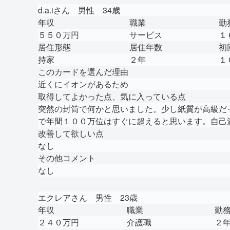
d.a.iさん 男性 34歳
年収
職業
勤
５５０万円
サービス
１
居住形態
居住年数
初
持家
２年
１
このカードを選んだ理由
近くにイオンがあるため
取得してよかった点、気に入っている点
突然の封筒で何かと思いました。少し紙質が高級だ
で年間１００万位はすぐに超えると思います。自己
改善して欲しい点
なし
その他コメント
なし
エクレアさん 男性 23歳
年収
職業
勤
２４０万円
介護職
２