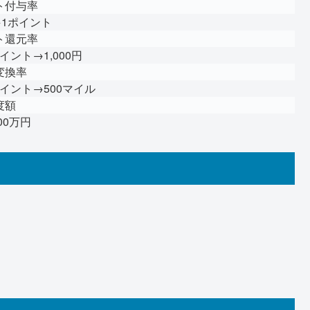
ト付与率
→1ポイント
ト還元率
ポイント→1,000円
変換率
0ポイント→500マイル
度額
00万円