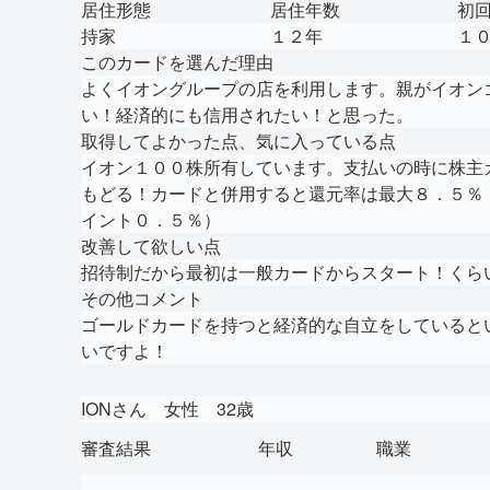
居住形態
居住年数
初
持家
１２年
１
このカードを選んだ理由
よくイオングループの店を利用します。親がイオン
い！経済的にも信用されたい！と思った。
取得してよかった点、気に入っている点
イオン１００株所有しています。支払いの時に株主
もどる！カードと併用すると還元率は最大８．５％
イント０．５％）
改善して欲しい点
招待制だから最初は一般カードからスタート！くら
その他コメント
ゴールドカードを持つと経済的な自立をしていると
いですよ！
IONさん 女性 32歳
審査結果
年収
職業