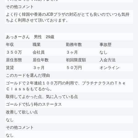
その他コメント
よく行く韓国や香港のJCBプラザの対応がとても良いのでいつも気持
ちよく利用させて頂いております。
あっきーさん 男性 29歳
年収
職業
勤務年数
事故歴
３５０万
会社員
３ヶ月
なし
居住形態
居住年数
初回限度額
入会方法
賃貸
３ヶ月
５０万円
オンライン
このカードを選んだ理由
ゴールドで２年連続１００万円の利用で、プラチナクラスのＴｈｅ
Ｃｌａｓｓをもてるから。
取得してよかった点、気に入っている点
ゴールドで払う時のステータス
改善して欲しい点
なし
その他コメント
なし