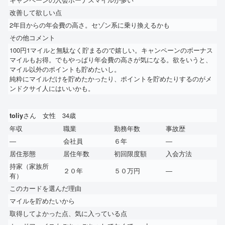
改善して欲しい点
2年目からの年会費の高さ。セゾン系に乗り換えるかも
その他コメント
100円1マイルと無駄なく貯まるので嬉しい。キャンペーンのボーナス
マイルもお得。でもやっぱり年会費の高さが気になる。欲をいうと、
マイル以外のポイントも貯めたいし。
純粋にマイルだけを貯めたかったり、ポイントを貯めたりするのがメ
ンドクサイ人にはいいかも。
さん 女性 34歳
toliy
年収
職業
勤務年数
事故歴
―
会社員
６年
―
居住形態
居住年数
初回限度額
入会方法
持家（家族所
２０年
５０万円
―
有）
このカードを選んだ理由
マイルを貯めたいから
取得してよかった点、気に入っている点