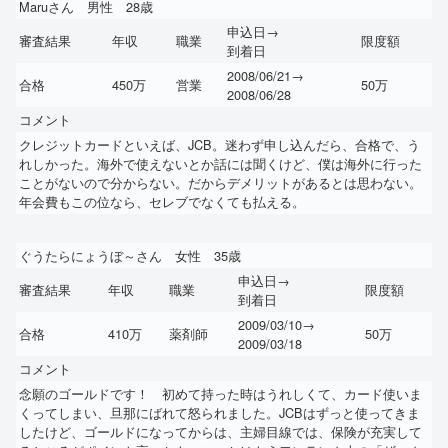
Maruさん 男性 28歳
申込日→
審査結果
年収
職業
限度額
到着日
2008/06/21→
合格
450万
営業
50万
2008/06/28
コメント
クレジットカードといえば、JCB。迷わず申し込んだら、合格で、う
れしかった。海外で使えないとか話には聞くけど、僕は海外に行った
ことがないので分からない。だからデメリットがあるとは思わない。
年会費もこの位なら、セレブでなくても払える。
ぐうたらにょうぼ～さん 女性 35歳
申込日→
審査結果
年収
職業
限度額
到着日
2009/03/10→
合格
410万
薬剤師
50万
2009/03/18
コメント
念願のゴールドです！ 初めて持った時はうれしくて、カード使いま
くってしまい、旦那にばれて怒られました。JCBはずっと使ってきま
したけど、ゴールドになってからは、主婦目線では、保険が充実して