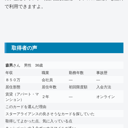
で利用できますよ。
取得者の声
さん 男性 36歳
森男
年収
職業
勤務年数
事故歴
８５０万
会社員
―
―
居住形態
居住年数
初回限度額
入会方法
賃貸（アパート・マ
２年
―
オンライン
ンション）
このカードを選んだ理由
スターアライアンスの良さそうなカードを探していた
取得してよかった点、気に入っている点
キャンペーンの入会ボーナスマイルが多い