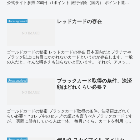
公式サイト参照 200円→1ポイント 旅行保険（国内） ポイント還元
率 最高5,000万円 1ポイント→...
レッドカードの存在
Uncategorized
ゴールドカードの秘密 レッドカードの存在 日本国内だとプラチナや
ブラック以上にお目にかかれないカードというのが存在します。一般
の人だと、そんな噂さえも知らないと思います。 それが、アメック
スゴールドの一種、「レッドカード」です。 これは、売...
ブラックカード取得の条件、決済
Uncategorized
額はどれくらい必要？
ゴールドカードの秘密 ブラックカード取得の条件、決済額はどれく
らい必要？ “セレブ中のセレブ”の証とも言うべきブラックカードです
が、 実際に所有している人は一体、 毎月いくら、カードを利用（決
済）するのでしょうか？ブラックカードを持っていな...
デルタ スカイマイル アメリカ
Uncategorized