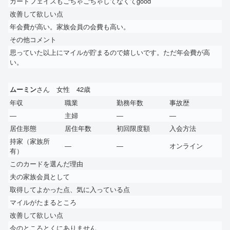
カードフェイスもごちゃごちゃしてなくてgood
改善して欲しい点
年会費が高い。家族会員の会費も高い。
その他コメント
思っていた以上にマイルが貯まるので嬉しいです。ただ年会費が高
い。
さん 女性 42歳
ムーミン
年収
職業
勤務年数
事故歴
―
主婦
―
―
居住形態
居住年数
初回限度額
入会方法
持家（家族所
―
―
オンライン
有）
このカードを選んだ理由
夫の家族会員として
取得してよかった点、気に入っている点
マイルがたまるところ
改善して欲しい点
今のところとくにありません