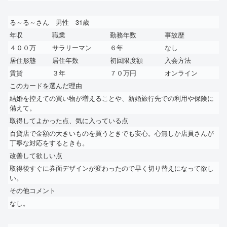
る～る～さん 男性 31歳
年収
職業
勤務年数
事故歴
４００万
サラリーマン
６年
なし
居住形態
居住年数
初回限度額
入会方法
賃貸
３年
７０万円
オンライン
このカードを選んだ理由
結婚を控えての買い物が増えることや、新婚旅行先での利用や保険に
備えて。
取得してよかった点、気に入っている点
百貨店で金額の大きいものを買うときでも安心。心無しか店員さんが
丁寧な対応をするときも。
改善して欲しい点
取得後すぐに券面デザインが変わったので早く切り替えになって欲し
い。
その他コメント
なし。