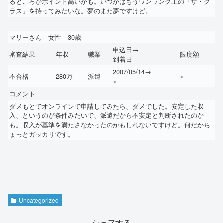
るところがポイント高いかも。いつかはもうワンランク上の「ザ・ク
ラス」を持ってみたいな。夢のまた夢ですけど。
マリーさん 女性 30歳
申込日→
審査結果
年収
職業
限度額
到着日
2007/05/14→
不合格
280万
派遣
×
×
コメント
ダメもとでオンラインで申請してみたら、ダメでした。安定した収
入、というのが条件みたいで、派遣だから不安定と判断されたのか
も。収入が基準を満たさなかったのかもしれないですけど。何だかち
ょっとガッカリです。
Uncategorized
シェアする