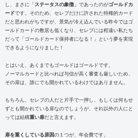
し、まさに「
ステータスの象徴
」であったのが
ゴールドカ
ード
です。そのため、セレブだけに許された特権的カード
だと思われがちですが、景気が冷え込んでいる昨今ではゴ
ールドカードの敷居も低くなり、セレブには程遠い私たち
だって「ゴールドカード保持者になる！」という夢を実現
できるようになりました！
とはいえ、あくまでもゴールドはゴールドです。
ノーマルカードと比べれば与信が高く審査も厳しいため、
その扉は、誰にでも開かれているわけではありません。
もちろん、セレブの人だと片手で一押し、もしくは何もせ
ずとも開かれている扉なのでしょうが、それ以外の人にと
っては結構
重い扉
だと言えます。
扉を重くしている原因
の１つが、
年会費
です。