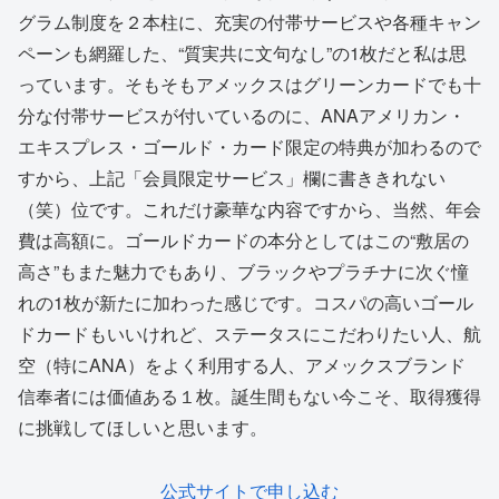
グラム制度を２本柱に、充実の付帯サービスや各種キャン
ペーンも網羅した、“質実共に文句なし”の1枚だと私は思
っています。そもそもアメックスはグリーンカードでも十
分な付帯サービスが付いているのに、ANAアメリカン・
エキスプレス・ゴールド・カード限定の特典が加わるので
すから、上記「会員限定サービス」欄に書ききれない
（笑）位です。これだけ豪華な内容ですから、当然、年会
費は高額に。ゴールドカードの本分としてはこの“敷居の
高さ”もまた魅力でもあり、ブラックやプラチナに次ぐ憧
れの1枚が新たに加わった感じです。コスパの高いゴール
ドカードもいいけれど、ステータスにこだわりたい人、航
空（特にANA）をよく利用する人、アメックスブランド
信奉者には価値ある１枚。誕生間もない今こそ、取得獲得
に挑戦してほしいと思います。
公式サイトで申し込む