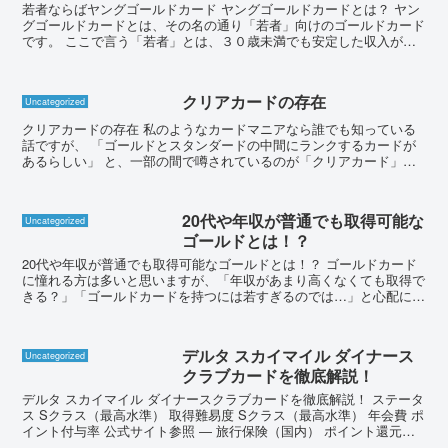
若者ならばヤングゴールドカード ヤングゴールドカードとは？ ヤン
グゴールドカードとは、その名の通り「若者」向けのゴールドカード
です。 ここで言う「若者」とは、３０歳未満でも安定した収入があ
る人、を指します。 通常のゴールドカードの入会基準は...
クリアカードの存在
Uncategorized
クリアカードの存在 私のようなカードマニアなら誰でも知っている
話ですが、 「ゴールドとスタンダードの中間にランクするカードが
あるらしい」 と、一部の間で噂されているのが「クリアカード」で
す。 その噂は本当です！ 当研究会メンバーの中にも実...
20代や年収が普通でも取得可能な
Uncategorized
ゴールドとは！？
20代や年収が普通でも取得可能なゴールドとは！？ ゴールドカード
に憧れる方は多いと思いますが、「年収があまり高くなくても取得で
きる？」「ゴールドカードを持つには若すぎるのでは…」と心配に思
っている方も多いのではないでしょうか。 確かにステイ...
デルタ スカイマイル ダイナース
Uncategorized
クラブカードを徹底解説！
デルタ スカイマイル ダイナースクラブカードを徹底解説！ ステータ
ス Sクラス（最高水準） 取得難易度 Sクラス（最高水準） 年会費 ポ
イント付与率 公式サイト参照 ― 旅行保険（国内） ポイント還元率
最高1億円 ― 旅行保険（海外） マ...