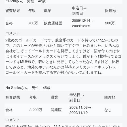
Eikichiさん 男性 42歳
申込日→
審査結果
年収
職業
限度額
到着日
2009/12/14→
合格
700万
飲食店経営
200万
2009/12/25
コメント
2枚めのゴールドカードです。航空系のカードを持っていなかったの
で、このカードが発売されたと聞いてすぐ申し込みました。いろんな
会社がこぞってゴールドカードを発行してますけど、箔が付くのはや
はりダイナースかアメックスくらいでしょう。僕がもう1枚持ってるゴ
ールドはMUFGで、若いときに発行してもらったなんですけど、比較
してみると、海外のホテルなんかはANAアメリカン・エキスプレス・
ゴールド・カードを提示する方が対応がいい気がしますね。
No Socksさん 男性 45歳
申込日→
審査結果
年収
職業
限度額
到着日
2009/11/08→
合格
3,200万
開業医
なし
2009/11/19
コメント
暇があれば海外に行くので、ANAとアメックスのダブルネーミングは