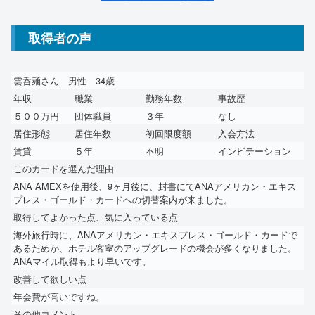
取得者の声
雲呑麺さん 男性 34歳
年収
職業
勤務年数
事故歴
５００万円
団体職員
３年
なし
居住形態
居住年数
初回限度額
入会方法
賃貸
５年
不明
インビテーション
このカードを選んだ理由
ANA AMEXを使用後、9ヶ月後に、封書にてANAアメリカン・エキス
プレス・ゴールド・カードへの切替案内が来ました。
取得してよかった点、気に入っている点
海外旅行時に、ANAアメリカン・エキスプレス・ゴールド・カードで
あるためか、ホテル客室のアップグレードの機会が多くなりました。
ANAマイル取得もより早いです。
改善して欲しい点
年会費が高いですね。
その他コメント