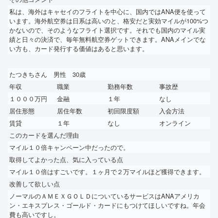
私は、海外はキャセイのフライトを中心に、国内ではANA便を使って
います。海外航空券は日系は高いのと、格安だと実効マイルが100%つ
かないので、そのようなフライト選択です。それでも国内のマイル実
績と日々の決済で、毎年無料航空券ゲットできます。ANAメインでな
い方も、カード発行する価値はあると思います。
たつきちさん 男性 30歳
年収
職業
勤務年数
事故歴
１０００万円
金融
１年
なし
居住形態
居住年数
初回限度額
入会方法
賃貸
１年
なし
オンライン
このカードを選んだ理由
マイル１０倍キャンペーン中だったので。
取得してよかった点、気に入っている点
マイル１０倍はすごいです。１ヶ月で２万マイルほど獲得できます。
改善して欲しい点
ノーマルのＡＭＥＸＧＯＬＤについているサービスはANAアメリカ
ン・エキスプレス・ゴールド・カードにもつけてほしいですね。年会
費も高いですし。