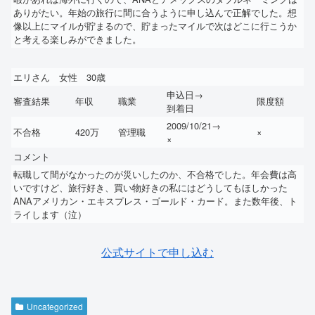
ありがたい。年始の旅行に間に合うように申し込んで正解でした。想
像以上にマイルが貯まるので、貯まったマイルで次はどこに行こうか
と考える楽しみができました。
エリさん 女性 30歳
申込日→
審査結果
年収
職業
限度額
到着日
2009/10/21→
不合格
420万
管理職
×
×
コメント
転職して間がなかったのが災いしたのか、不合格でした。年会費は高
いですけど、旅行好き、買い物好きの私にはどうしてもほしかった
ANAアメリカン・エキスプレス・ゴールド・カード。また数年後、ト
ライします（泣）
公式サイトで申し込む
Uncategorized