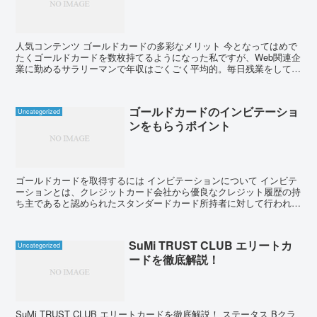
人気コンテンツ ゴールドカードの多彩なメリット 今となってはめで
たくゴールドカードを数枚持てるようになった私ですが、Web関連企
業に勤めるサラリーマンで年収はごくごく平均的。毎日残業をしてや
っと５００万円を超すかどうか、という年収ですから、...
ゴールドカードのインビテーショ
Uncategorized
ンをもらうポイント
ゴールドカードを取得するには インビテーションについて インビテ
ーションとは、クレジットカード会社から優良なクレジット履歴の持
ち主であると認められたスタンダードカード所持者に対して行われる
特別招待のことで、インビテーションを受けた人は確実に...
SuMi TRUST CLUB エリートカ
Uncategorized
ードを徹底解説！
SuMi TRUST CLUB エリートカードを徹底解説！ ステータス Bクラ