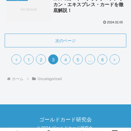
カン・エキスプレス・カードを徹
底解説！
2024.02.05
次のページ
前
次
1
2
3
4
5
…
8
へ
へ
ホーム
Uncategorized
ゴールドカード研究会
© 2024 ゴールドカード研究会.