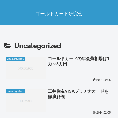
ゴールドカード研究会
Uncategorized
ゴールドカードの年会費相場は1
Uncategorized
万～3万円
2024.02.05
三井住友VISAプラチナカードを
Uncategorized
徹底解説！
2024.02.05