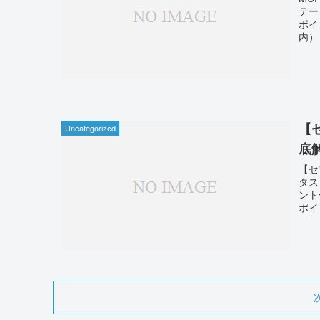
テー
ポイ
内）
【
Uncategorized
底
【セ
タス
ント
ポイ