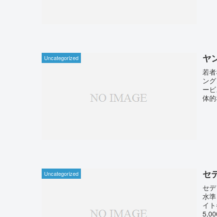
ヤ
Uncategorized
若者
ング
ービ
体的
セ
Uncategorized
セデ
水準
イト
5,0