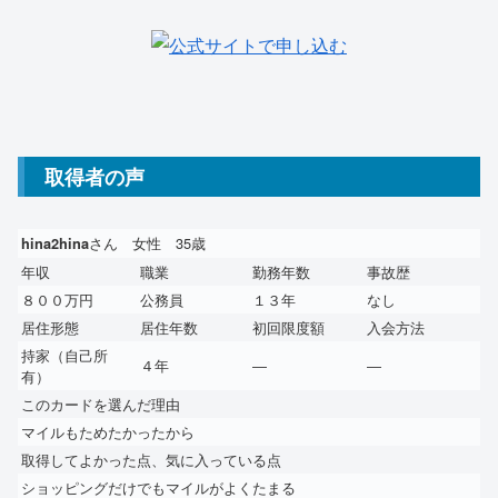
取得者の声
さん 女性 35歳
hina2hina
年収
職業
勤務年数
事故歴
８００万円
公務員
１３年
なし
居住形態
居住年数
初回限度額
入会方法
持家（自己所
４年
―
―
有）
このカードを選んだ理由
マイルもためたかったから
取得してよかった点、気に入っている点
ショッピングだけでもマイルがよくたまる