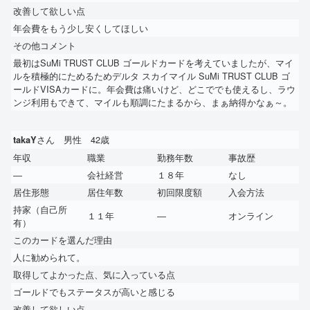
改善して欲しい点
年会費をもう少し安くしてほしい
その他コメント
最初はSuMi TRUST CLUB ゴールドカードを考えていましたが、マイ
ルを積極的にためるためデルタ スカイマイル SuMi TRUST CLUB ゴ
ールドVISAカードに。年会費は痛いけど、どこででも使えるし、ラウ
ンジ利用もできて、マイルも順調にたまるから、まぁ納得かなぁ～。
さん 男性 42歳
takaY
年収
職業
勤務年数
事故歴
―
会社経営
１８年
なし
居住形態
居住年数
初回限度額
入会方法
持家（自己所
１１年
―
オンライン
有）
このカードを選んだ理由
人に勧められて。
取得してよかった点、気に入っている点
ゴールドでもステータスが高いと感じる
改善して欲しい点