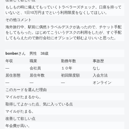
もしもの時に備えてもっていくトラベラーズチェック。口座を持って
いないと、1日10万円までという利用限度をなくしてほしい。
その他コメント
海外旅行中、駅前に偶然トラベルデスクがあったので、チケット手配
をしてもらった。はじめてこういうデスクの利用をしたが、すぐ手配
してもらえたので旅行会社にオプションで頼むよりいいと思った。
さん 男性 38歳
bonber
年収
職業
勤務年数
事故歴
―
会社員
１０年
なし
居住形態
居住年数
初回限度額
入会方法
―
―
―
オンライン
このカードを選んだ理由
マイルがたまるから。
取得してよかった点、気に入っている点
マイルがたまる。
改善して欲しい点
年会費が高い。