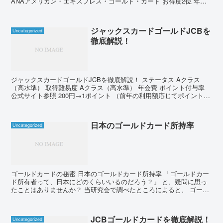
ANAアメリカン・エキスプレス・ゴールド・カード お得度2位 年会
費 ポイント付与率 公式サイト参照 100円...
ジャックスカードゴールドJCBを
Uncategorized
徹底解説！
ジャックスカードゴールドJCBを徹底解説！ ステータス Aクラス
（高水準） 取得難易度 Aクラス（高水準） 年会費 ポイント付与率
公式サイト参照 200円→1ポイント （前年の利用額応じてポイント率
変更） 旅行保険（国内） ポイント還元率...
日本のゴールドカード所持率
Uncategorized
ゴールドカードの秘密 日本のゴールドカード所持率 「ゴールドカー
ド所有者って、日本にどのくらいいるのだろう？」 と、疑問に思っ
たことはありませんか？ 当研究会で調べたところによると、 ゴール
ドカードは、日本国内で約２億７千万枚発行されていま...
JCBゴールドカードを徹底解説！
Uncategorized