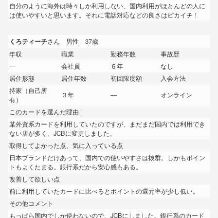
自分のように海外は時々しか利用しない、国内利用がほとんどの人に
は使いやすいと思います。それに電話対応などの良さはピカイチ！
さん 男性 37歳
くろティーチ
年収
職業
勤務年数
事故歴
―
会社員
６年
なし
居住形態
居住年数
初回限度額
入会方法
持家（自己所
３年
―
オンライン
有）
このカードを選んだ理由
某外資系カードを利用していたのですが、まだまだ国内では利用でき
ない店が多く、JCBに変更しました。
取得してよかった点、気に入っている点
日本ブランドだけあって、国内での使いやすさは抜群。しかもポイン
トもよくたまる。銀行系だから安心感もある。
改善して欲しい点
前に利用していたカードに比べるとポイントの還元率が少し低い。
その他コメント
もっぱら国内でしか使わないので、JCBにしました。銀行系のカード