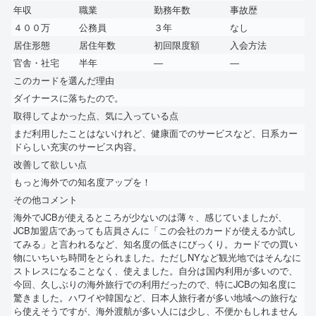
年収
職業
勤務年数
事故歴
４００万
公務員
３年
なし
居住形態
居住年数
初回限度額
入会方法
官舎・社宅
半年
―
―
このカードを選んだ理由
ダイナースに落ちたので。
取得してよかった点、気に入っている点
まだ利用したことはないけれど、健康面でのサービスなど、日系カー
ドらしい充実のサービス内容。
改善して欲しい点
もっと海外での知名度アップを！
その他コメント
海外でJCBが使えるところが少ないのは薄々、感じていましたが、
JCB加盟店であっても店員さんに「この会社のカードが使えるか試し
てみる」と言われるなど、知名度の低さにびっくり。カードでの買い
物にいちいち時間をとられました。ただしNYなど観光地ではそんなに
ストレスになることなく、使えました。自分は国内利用が多いので、
今回、久しぶりの海外旅行での利用だったので、特にJCBの知名度に
驚きました。ハワイや韓国など、日本人旅行者が多い地域への旅行な
ら使えそうですが、海外渡航が多い人には少し、不便かもしれません